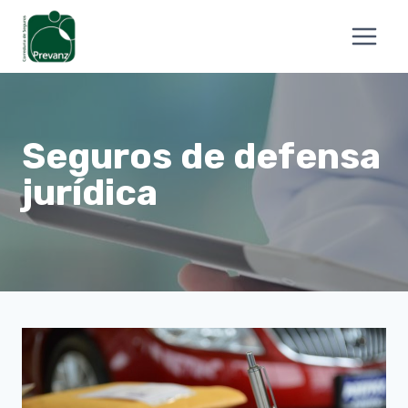
Saltar
al
CA
ES
contenido
Seguros de defensa
jurídica