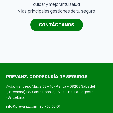
cuidar y mejorar tu salud
y las principales gestiones de tu seguro
CONTÁCTANOS
PREVANZ
,
CORREDURÍA DE SEGUROS
Avda. Francesc Macia 38 – 10ª Planta – 08208 Sabadell
(Barcelona) | c/ Santa Rosalia, 13 – 08120 La Llagosta
(Barcelona)
info@prevanz.com
·
93 736 30 01