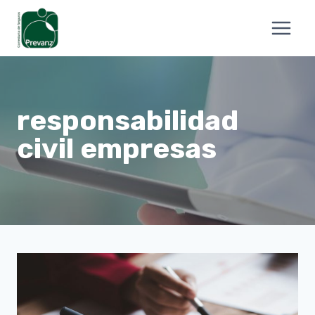
Saltar
al
CA
ES
contenido
responsabilidad
civil empresas