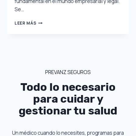
fundamental en el mundo empresarial y legal.
Se…
LO
LEER MÁS
QUE
DEBES
SABER
SOBRE
LA
RESPONSABILIDAD
CIVIL
PREVANZ SEGUROS
DE
LAS
Todo lo necesario
EMPRESAS
para cuidar y
gestionar tu salud
Un médico cuando lo necesites, programas para